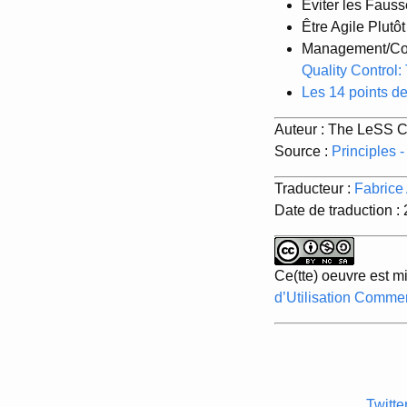
Éviter les Faus
Être Agile Plutô
Management/Contr
Quality Control
Les 14 points de
Auteur : The LeSS 
Source :
Principles 
Traducteur :
Fabrice 
Date de traduction :
Ce(tte) oeuvre est m
d’Utilisation Commer
Twitte