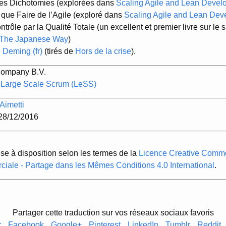
ses Dichotomies (explorées dans
Scaling Agile and Lean Devel
t que Faire de l’Agile (exploré dans
Scaling Agile and Lean Dev
ôle par la Qualité Totale (un excellent et premier livre sur le s
: The Japanese Way
)
 Deming (fr)
(tirés de
Hors de la crise
).
Company B.V.
- Large Scale Scrum (LeSS)
Aimetti
 28/12/2016
ise à disposition selon les termes de la
Licence Creative Common
ciale - Partage dans les Mêmes Conditions 4.0 International
.
Partager cette traduction sur vos réseaux sociaux favoris
r
Facebook
Google+
Pinterest
LinkedIn
Tumblr
Reddit