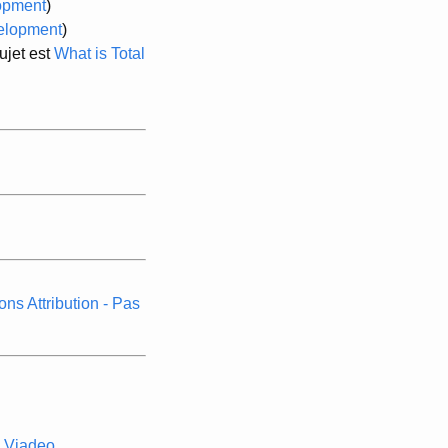
opment
)
elopment
)
ujet est
What is Total
s Attribution - Pas
Viadeo