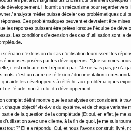
toutes les petites, insignifiantes choses qui prennent quelques
de développement. Il fournit un mécanisme pour regarder vers l’
 owner / analyste métier puisse déceler ces problématiques qui 
s réponses. Ces problématiques peuvent et devraient être mises
 que les réponses puissent être prêtes lorsque l’équipe de déve
dessus. Les conditions d’extension des cas d’utilisation sont la d
complétude.
 scénario d’extension du cas d’utilisation fournissent les répo
ées épineuses posées par les développeurs : “Que sommes-nous
elle, il est ordinairement répondu par : “Je ne sais pas, je n’ai 
es mots, c’est un cadre de réflexion / documentation corresponda
qui aide les développeurs à réfléchir aux problématiques expo
nt de l’étude, non à celui du développement
on complet défini montre que les analystes ont considéré, à tra
ur, chaque objectif vis-à-vis du système, et de chaque variante 
 partie de la question de la complétude (Et oui, en effet, je me su
d’utilisation avec une cliente, à la fin de quoi, je me suis tourné 
st tout ?” Elle a répondu, Oui, et nous l’avons construit, livré,