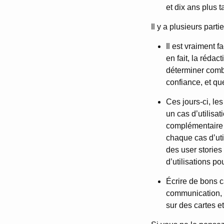
et dix ans plus ta
Il y a plusieurs parti
Il est vraiment f
en fait, la rédact
déterminer combi
confiance, et que
Ces jours-ci, le
un cas d’utilisat
complémentaire 
chaque cas d’uti
des user stories
d’utilisations pou
Écrire de bons ca
communication, e
sur des cartes et