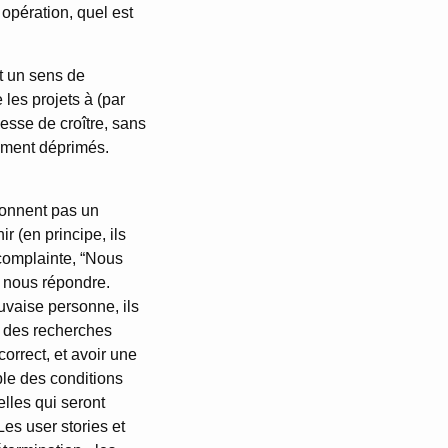
r opération, quel est
t un sens de
 les projets à (par
esse de croître, sans
ement déprimés.
donnent pas un
r (en principe, ils
e complainte, “Nous
à nous répondre.
uvaise personne, ils
e des recherches
correct, et avoir une
ble des conditions
elles qui seront
Les user stories et