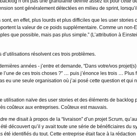
backlog n’ont pas une granularité définie assez tôt pour cette dé
ension sont généralement détectées en milieu de sprint, lorsqu’il 
 sont, en effet, plus lourds et plus difficiles que les user storie
pportent la valeur de ce poids supplémentaire. Comme un non-Ein
les que possible, mais pas plus simple.” (L’attribution à Einstei
as d’utilisations résolvent ces trois problèmes.
 dernières années - j’entre et demande, “Dans votre/vos projet(s)
de l’une de ces trois choses ?” … puis j’énonce les trois … Plus
pas eu une seule organisation où j’ai posé cette question et qui n’
e utilisation naïve des user stories et des éléments de backlog
très coûteux aux entreprises. Coûteux est mauvais.
adre me disait à propos de la “livraison” d’un projet Scrum, qu’
it été découvert qu’il y avait toute une série de bénéficiaires du 
 été identifiés du tout. Cette entreprise était face à la rédaction