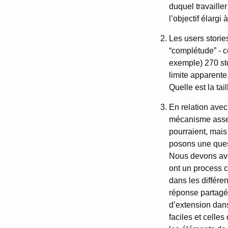
duquel travailler
l’objectif élargi
Les users storie
“complétude” - c
exemple) 270 sto
limite apparent
Quelle est la tai
En relation avec
mécanisme assez f
pourraient, mais 
posons une quest
Nous devons avoi
ont un process c
dans les différen
réponse partagée
d’extension dans
faciles et celles