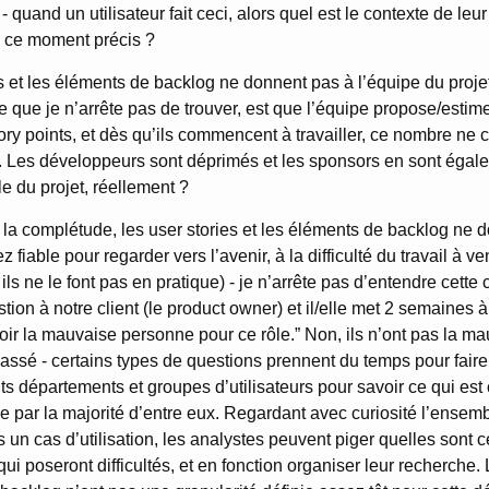
 - quand un utilisateur fait ceci, alors quel est le contexte de leu
 à ce moment précis ?
s et les éléments de backlog ne donnent pas à l’équipe du proje
e que je n’arrête pas de trouver, est que l’équipe propose/estime
ry points, et dès qu’ils commencent à travailler, ce nombre ne c
e. Les développeurs sont déprimés et les sponsors en sont égal
lle du projet, réellement ?
 la complétude, les user stories et les éléments de backlog ne 
iable pour regarder vers l’avenir, à la difficulté du travail à veni
ils ne le font pas en pratique) - je n’arrête pas d’entendre cett
ion à notre client (le product owner) et il/elle met 2 semaines 
r la mauvaise personne pour ce rôle.” Non, ils n’ont pas la ma
assé - certains types de questions prennent du temps pour fair
ts départements et groupes d’utilisateurs pour savoir ce qui est 
 par la majorité d’entre eux. Regardant avec curiosité l’ensem
 un cas d’utilisation, les analystes peuvent piger quelles sont c
 qui poseront difficultés, et en fonction organiser leur recherche. 