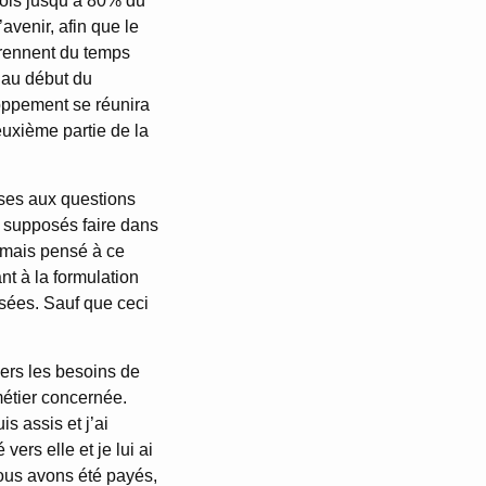
 fois jusqu’à 80% du
avenir, afin que le
prennent du temps
 au début du
loppement se réunira
euxième partie de la
nses aux questions
 supposés faire dans
jamais pensé à ce
nt à la formulation
sées. Sauf que ceci
vers les besoins de
métier concernée.
is assis et j’ai
vers elle et je lui ai
 nous avons été payés,