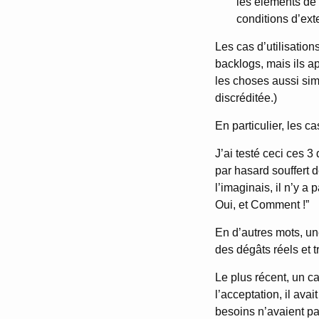
les éléments de 
conditions d’ext
Les cas d’utilisations
backlogs, mais ils a
les choses aussi simp
discréditée.)
En particulier, les c
J’ai testé ceci ces 3
par hasard souffert 
l’imaginais, il n’y a 
Oui, et Comment !”
En d’autres mots, un
des dégâts réels et 
Le plus récent, un c
l’acceptation, il ava
besoins n’avaient pas