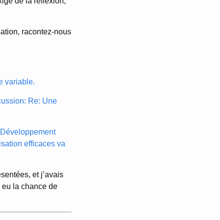
ge de la réflexion,
sation, racontez-nous
e variable.
scussion: Re: Une
 du Développement
isation efficaces va
ésentées, et j’avais
r eu la chance de