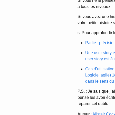
Si vous ne le pensez
à tous les niveaux.
Si vous avez une his
votre petite histoire
s. Pour approfondir le
Partie : précisi
Une user story e
user story est à
Cas d’utilisatio
Logiciel agile) 1
dans le sens du
P.S. : Je sais que j’
pensé les avoir écrit
réparer cet oubli.
Auteur :
Alistair Coc