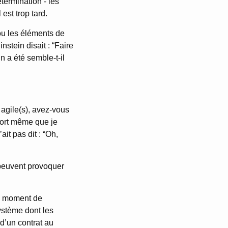
termination - les
est trop tard.
s ou les éléments de
stein disait : “Faire
n a été semble-t-il
 agile(s), avez-vous
 fort même que je
ait pas dit : “Oh,
 peuvent provoquer
au moment de
système dont les
 d’un contrat au