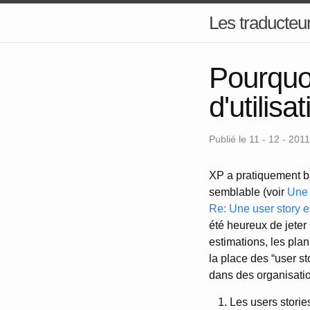
Les traducteur
Pourquoi
d'utilisa
Publié le 11 - 12 - 2011
XP a pratiquement ba
semblable (voir
Une 
Re: Une user story e
été heureux de jeter 
estimations, les plan
la place des “user s
dans des organisation
Les users storie