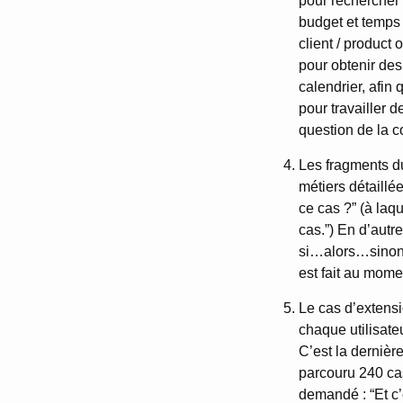
pour rechercher 
budget et temps 
client / product
pour obtenir de
calendrier, afin
pour travailler 
question de la 
Les fragments du
métiers détaill
ce cas ?” (à laqu
cas.”) En d’autr
si…alors…sinon 
est fait au mome
Le cas d’extensi
chaque utilisate
C’est la dernière
parcouru 240 cas 
demandé : “Et c’e