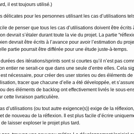
rd, il est toujours utilisé.)
es délicates pour les personnes utilisant les cas d’utilisations tel
acile de penser que tous les cas d’utilisations doivent être écrits
ion devrait s’étaler durant toute la vie du projet. La partie “réflexi
en devrait être écrits à l’avance pour avoir l’estimation du pro
lle partie pourrait être différée pour une étude juste-à-temps.
s durées des itérations/sprints sont si courtes qu’il n’est pas 
ion entier ne serait-ce que dans une seule d’entre elles. Cela sig
est nécessaire, pour créer des user stories ou des éléments de
lisation, tracer que chacune d’elle a été développée, et s’assu
 ou des éléments de backlog ont effectivement livrés le sous-e
r cette livraison particulière.
s d’utilisations (ou tout autre exigence(s)) exige de la réflexion,
t de nouveau de la réflexion. Il est plus facile d’écrire uniquem
 de laisser exploser le projet plus tard.