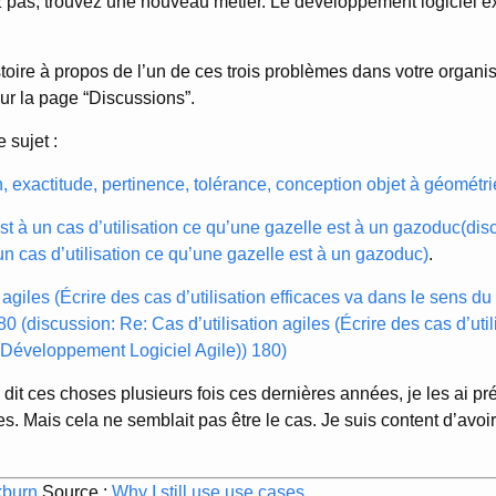
 pas, trouvez une nouveau métier. Le développement logiciel exi
toire à propos de l’un de ces trois problèmes dans votre organi
 sur la page “Discussions”.
 sujet :
on, exactitude, pertinence, tolérance, conception objet à géométri
st à un cas d’utilisation ce qu’une gazelle est à un gazoduc(di
 un cas d’utilisation ce qu’une gazelle est à un gazoduc)
.
n agiles (Écrire des cas d’utilisation efficaces va dans le sens
80 (discussion: Re: Cas d’utilisation agiles (Écrire des cas d’util
 Développement Logiciel Agile)) 180)
ai dit ces choses plusieurs fois ces dernières années, je les ai pr
es. Mais cela ne semblait pas être le cas. Je suis content d’avoi
kburn
Source :
Why I still use use cases