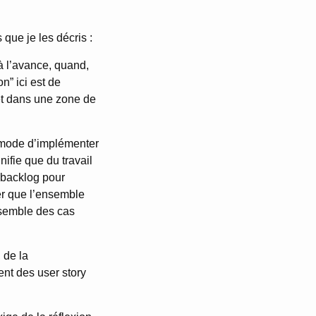
s que je les décris :
 à l’avance, quand,
on” ici est de
jet dans une zone de
commode d’implémenter
nifie que du travail
 backlog pour
rer que l’ensemble
nsemble des cas
 de la
ent des user story