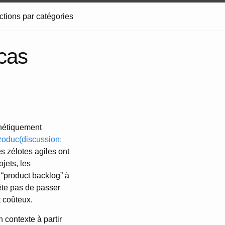
ctions par catégories
 cas
onétiquement
azoduc(discussion:
les zélotes agiles ont
jets, les
e “product backlog” à
ête pas de passer
t coûteux.
 contexte à partir