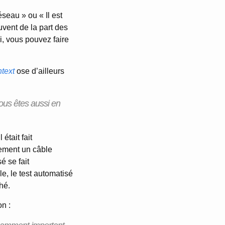
seau » ou « Il est
uvent de la part des
i, vous pouvez faire
ntext
ose d’ailleurs
vous êtes aussi en
 était fait
ement un câble
é se fait
e, le test automatisé
hé.
n :