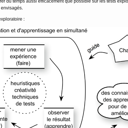
er du temps aussi efficacement que possible sur les tests explo
 envisagés.
xploratoire :