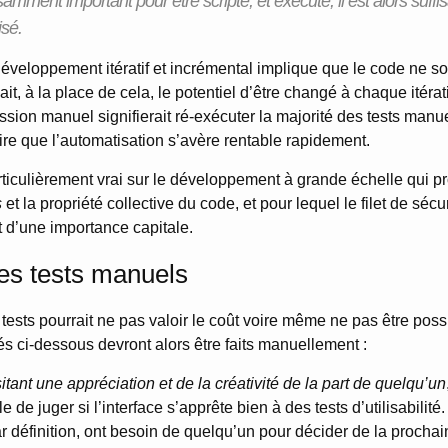
fisamment important pour être scripté, et exécuté, il est alors suf
isé.
éveloppement itératif et incrémental implique que le code ne soit
l ait, à la place de cela, le potentiel d’être changé à chaque itér
ession manuel signifierait ré-exécuter la majorité des tests man
 dire que l’automatisation s’avère rentable rapidement.
rticulièrement vrai sur le développement à grande échelle qui pr
s
et la propriété collective du code, et pour lequel le filet de sécur
t d’une importance capitale.
es tests manuels
 tests pourrait ne pas valoir le coût voire même ne pas être possi
s ci-dessous devront alors être faits manuellement :
itant une appréciation et de la créativité de la part de quelqu’un
de juger si l’interface s’apprête bien à des tests d’utilisabilité.
ar définition, ont besoin de quelqu’un pour décider de la prochai