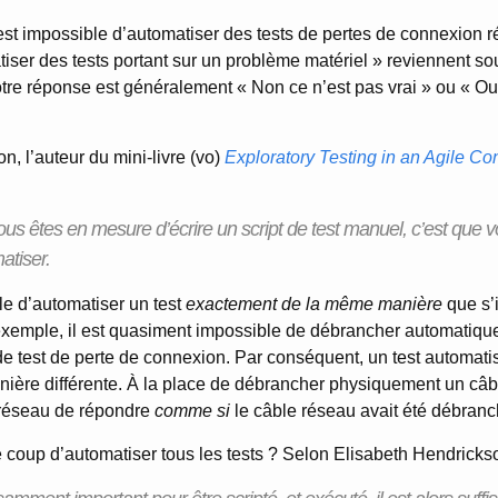
 est impossible d’automatiser des tests de pertes de connexion ré
iser des tests portant sur un problème matériel » reviennent so
tre réponse est généralement « Non ce n’est pas vrai » ou « Ou
n, l’auteur du mini-livre (vo)
Exploratory Testing in an Agile Co
us êtes en mesure d’écrire un script de test manuel, c’est que 
atiser.
cile d’automatiser un test
exactement de la même manière
que s’il
xemple, il est quasiment impossible de débrancher automatiqu
e test de perte de connexion. Par conséquent, un test automatis
ère différente. À la place de débrancher physiquement un câbl
e réseau de répondre
comme si
le câble réseau avait été débranc
e coup d’automatiser tous les tests ? Selon Elisabeth Hendrickso