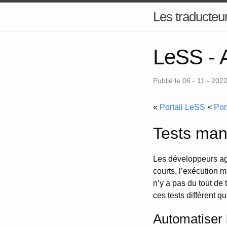
Les traducteur
LeSS - A
Publié le 06 - 11 - 202
«
Portail LeSS
<
Por
Tests man
Les développeurs agi
courts, l’exécution m
n’y a pas du tout d
ces tests diffèrent q
Automatiser 