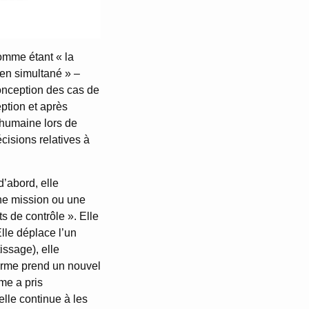
comme étant « la
 en simultané » –
 conception des cas de
eption et après
é humaine lors de
écisions relatives à
d’abord, elle
une mission ou une
s de contrôle ». Elle
Elle déplace l’un
issage), elle
forme prend un nouvel
me a pris
lle continue à les