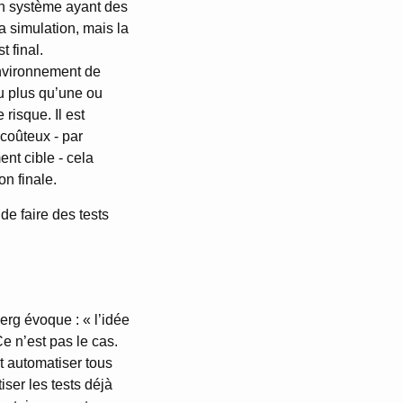
un système ayant des
la simulation, mais la
t final.
environnement de
u plus qu’une ou
 risque. Il est
 coûteux - par
nt cible - cela
on finale.
de faire des tests
erg évoque : « l’idée
Ce n’est pas le cas.
t automatiser tous
iser les tests déjà