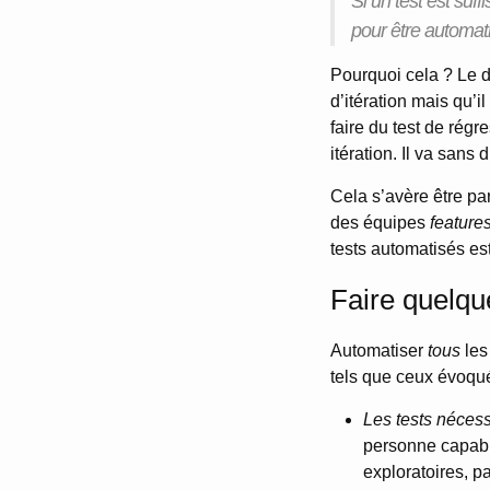
Si un test est suf
pour être automat
Pourquoi cela ? Le d
d’itération mais qu’i
faire du test de régr
itération. Il va sans
Cela s’avère être pa
des équipes
feature
tests automatisés es
Faire quelqu
Automatiser
tous
les
tels que ceux évoqué
Les tests nécess
personne capable 
exploratoires, p