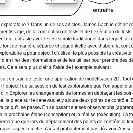
t exploratoire ? Dans un de ses articles, James Bach le définit 
rentissage, de la conception de tests et de l’exécution de tests
ent en contraste avec le test scripté traditionnel dans lequel la
 se font de manière séparée et séquentielle avec d’abord la conc
xploratoire a pour objectif d’utiliser le plus possible la créativit
, d’en tirer des informations et de les utiliser pour prendre des d
ts. Cela sera plus clair à l’aide de l’exemple suivant :
oit en train de tester une application de modélisation 2D. Tout 
 l’objectif de sa session de test exploratoire que l’on appelle 
t d’ « Explorer les changements de formes en déplaçant les point
, la place sur le canevas, et y ajoute deux points de contrôle. 
ve ce qu’il se passe. En se basant sur ses observations (apprent
a la prochaine étape (conception) et la réalise (exécution). La 
remarque que lors du déplacement des points de contrôle la for
uvel aspect qu’elle n’aurait probablement pas dû avoir. Aussi, e