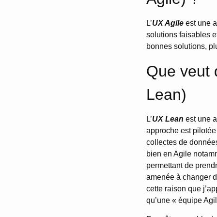
L’
UX Agile
est une a
solutions faisables e
bonnes solutions, plu
Que veut d
Lean)
L’
UX Lean
est une a
approche est pilotée
collectes de données,
bien en Agile notamm
permettant de prendr
amenée à changer de
cette raison que j’a
qu’une « équipe Agil