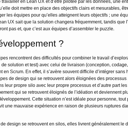
travailler en Lean UX et d’être pilotée par les données, une entr
u’elle doit mettre en place des objectifs clairs et mesurables, êt
er les équipes pour qu’elles atteignent leurs objectifs ; une éq
ean UX sait que la solution changera fréquemment, tandis que l’o
nt pas et, que c’est aux équipes d’assembler le puzzle.
éveloppement ?
s rencontrent des difficultés pour combiner le travail d’explor
e de solution et test) avec celui de livraison (conception, codage
nt en Scrum. En effet, il s’avère souvent difficile d’intégrer sans 
ipes de design qui se retrouvent alors éloignées des processus 
ans leur propre silo avec leur propre processus et d’autre part le
ement qui se retrouvent éloignés de l’idéation et deviennent p
éveloppement. Cette situation n’est idéale pour personne, tout 
ui vit une mauvaise expérience en raison de plusieurs ruptures d
e design se retrouvent en silos, elles livrent généralement le de