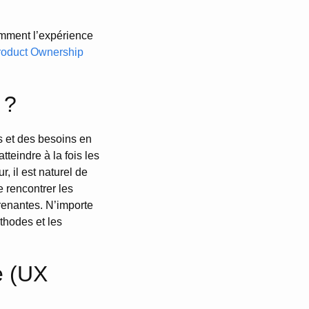
omment l’expérience
roduct Ownership
 ?
us et des besoins en
tteindre à la fois les
r, il est naturel de
de rencontrer les
prenantes. N’importe
éthodes et les
e (UX