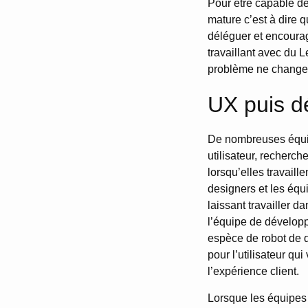
Pour être capable de 
mature c’est à dire q
déléguer et encourag
travaillant avec du L
problème ne changero
UX puis d
De nombreuses équipe
utilisateur, recherch
lorsqu’elles travaille
designers et les équ
laissant travailler d
l’équipe de développ
espèce de robot de d
pour l’utilisateur q
l’expérience client.
Lorsque les équipes d