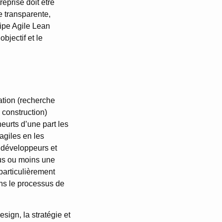
eprise doit être
re transparente,
uipe Agile Lean
bjectif et le
ation (recherche
, construction)
heurts d’une part les
agiles en les
s développeurs et
lus ou moins une
particulièrement
ans le processus de
sign, la stratégie et