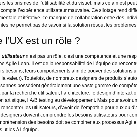
rs les prismes de l’utilisabilité et du visuel, mais cela n’est peu
 compte l’expérience utilisateur mauvaise. Ce silotage rend diffi
émentale et itérative, ce manque de collaboration entre des indiv
tes ne permet pas de savoir si la solution résout les problèmes u
 l’UX est un rôle ?
utilisateur
n’est pas un rôle, c’est une compétence et une resp
e Agile Lean. Il est de la responsabilité de l’équipe de rencontre
s besoins, leurs comportements afin de trouver des solutions uti
e la valeur). Toutefois, de nombreux designers de produits s’au
ersonnes possèdent généralement une vaste gamme de compéten
 par la recherche utilisateur, l’architecture, le design d’interacti
on artistique, l’A/B testing au développement. Mais pour avoir une
rencontrer les utilisateurs, d’avoir de l’empathie pour eux ou 
designers doivent comprendre les besoins utilisateurs pour con
préhension des besoins doit se combiner aux processus Agile 
s utiles à l’équipe.