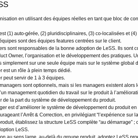
eSS
anisation en utilisant des équipes réelles en tant que bloc de co
 (1) auto-gérée, (2) pluridisciplinaires, (3) co-localisées et (4
équipes sont des équipes features centrées sur le client.
rs sont responsables de la bonne adoption de LeSS. Ils sont co
duct Owner, l’organisation et le développement des pratiques. 
 simplement sur une seule équipe mais sur le système global de
est un rôle à plein temps dédié.
 peut servir de 1 à 3 équipes.
anagers sont optionnels, mais si les managers existent alors l
d’un management quotidien du travail sur le produit à l’améliorat
eur de la part du système de développement du produit.
ger est d’améliorer le système de développement du produit en 
urageant l’Arrêt & Correction, en privilégiant “l’expérience sur l
roduit, établissez la structure LeSS complète “au démarrage” ; 
doption LeSS.
tion au sens large, au-delà du groupe produit, adoptez LeSS pr