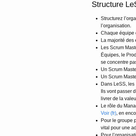
Structure L
Structurez l’org
l’organisation.
Chaque équipe est
La majorité des 
Les Scrum Maste
Équipes, le Pro
se concentre pas
Un Scrum Master 
Un Scrum Master
Dans LeSS, les m
Ils vont passer 
livrer de la val
Le rôle du Mana
Voir (fr)
, en enco
Pour le groupe p
vital pour une a
Pour l’organisa