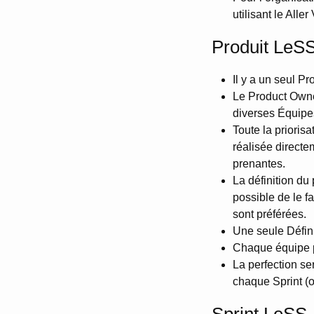
utilisant le Alle
Produit LeS
Il y a un seul P
Le Product Owner 
diverses Équipes 
Toute la prioris
réalisée directem
prenantes.
La définition du 
possible de le fa
sont préférées.
Une seule Défini
Chaque équipe pe
La perfection se
chaque Sprint (o