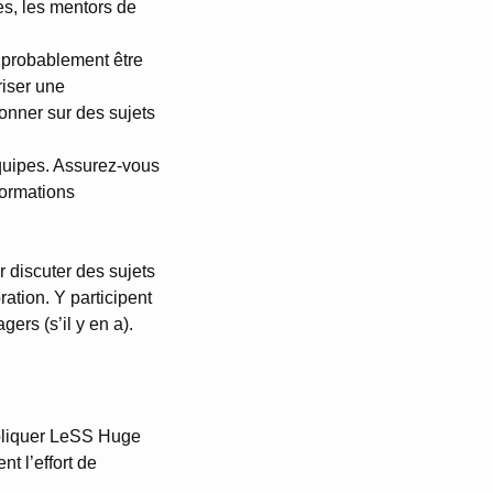
es, les mentors de
t probablement être
riser une
nner sur des sujets
équipes. Assurez-vous
formations
 discuter des sujets
ation. Y participent
ers (s’il y en a).
ppliquer LeSS Huge
t l’effort de