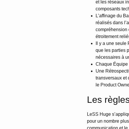
et les réseaux i
composants tech
L’affinage du Ba
réalisés dans l’
compréhension c
étroitement reli
Il y a une seule
que les parties
nécessaires à un
Chaque Équipe a
Une Rétrospectiv
transversaux et 
le Product Owner
Les règle
LeSS Huge s’appliqu
pour un nombre plus 
communication et le 