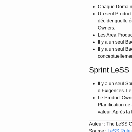
Chaque Domaine
Un seul Product 
décider quelle é
Owners.
Les Area Produc
Il y a un seul B
Il y a un seul 
conceptuellemen
Sprint LeSS
Il y a un seul S
d’Exigences. Le 
Le Product Owne
Planification de
valeur. Après la
Auteur : The LeSS 
Source :
LeSS Rules 