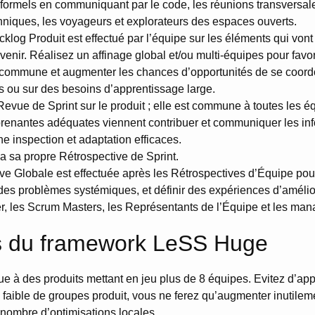
nformels en communiquant par le code, les réunions transversal
niques, les voyageurs et explorateurs des espaces ouverts.
cklog Produit est effectué par l’équipe sur les éléments qui von
avenir. Réalisez un affinage global et/ou multi-équipes pour favo
ommune et augmenter les chances d’opportunités de se coordo
és ou sur des besoins d’apprentissage large.
 Revue de Sprint sur le produit ; elle est commune à toutes les 
 prenantes adéquates viennent contribuer et communiquer les in
e inspection et adaptation efficaces.
 sa propre Rétrospective de Sprint.
e Globale est effectuée après les Rétrospectives d’Équipe pour
des problèmes systémiques, et définir des expériences d’amélior
, les Scrum Masters, les Représentants de l’Équipe et les manag
s du framework LeSS Huge
e à des produits mettant en jeu plus de 8 équipes. Evitez d’a
faible de groupes produit, vous ne ferez qu’augmenter inutilemen
nombre d’optimisations locales.