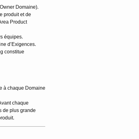
 Owner Domaine).
e produit et de
 Area Product
s équipes.
aine d’Exigences.
g constitue
ique à chaque Domaine
 Avant chaque
ts de plus grande
roduit.