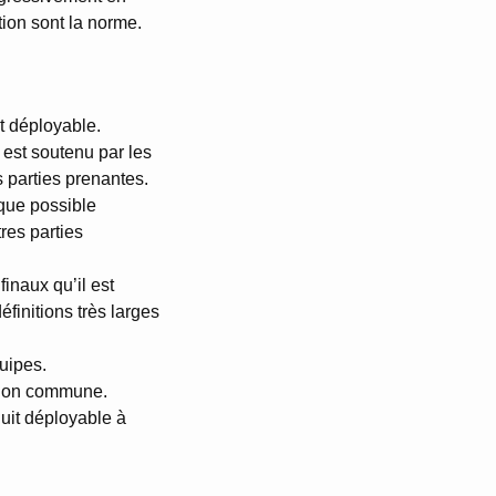
ation sont la norme.
it déployable.
l est soutenu par les
s parties prenantes.
 que possible
tres parties
finaux qu’il est
éfinitions très larges
uipes.
ition commune.
duit déployable à