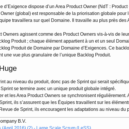
 d’Exigence dispose d’un Area Product Owner (NdT : Product
Owner (global) est responsable de la priorisation globale pour l
quipe travaillera sur quel Domaine. Il travaille au plus près des
t Owners agissent comme des Product Owners vis-à-vis de leur
acklog Produit ; chaque élément appartient à un et un seul Dom
Backlog Produit de Domaine par Domaine d’Exigences. Ce backlo
t une vue plus granulaire de l’unique Backlog Produit.
 Huge
print au niveau du produit, donc pas de Sprint qui serait spécif
Sprint se termine avec un unique produit globale intégré.
r et les Area Product Owners se synchronisent régulièrement.
 Sprint, ils s’assurent que les Équipes travaillent sur les élémen
 Revue de Sprint, ils encouragent les adaptations au niveau du p
Company B.V.
(April 2016) (2) - Large Scale Scrum (LeSS)