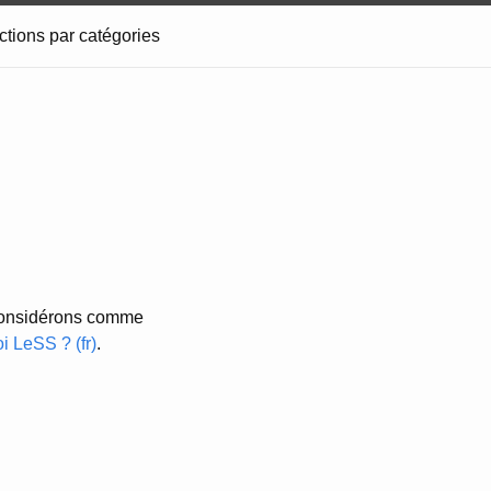
ctions par catégories
 considérons comme
i LeSS ? (fr)
.