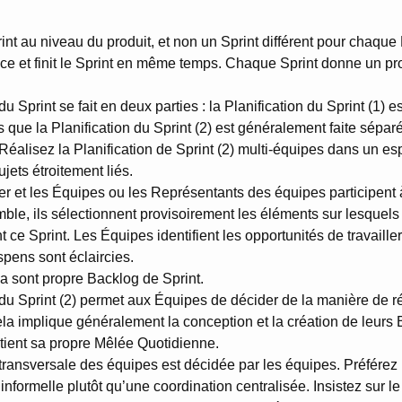
print au niveau du produit, et non un Sprint différent pour chaq
 et finit le Sprint en même temps. Chaque Sprint donne un pr
du Sprint se fait en deux parties : la Planification du Sprint (1)
s que la Planification du Sprint (2) est généralement faite sépar
éalisez la Planification de Sprint (2) multi-équipes dans un e
jets étroitement liés.
 et les Équipes ou les Représentants des équipes participent à
mble, ils sélectionnent provisoirement les éléments sur lesquel
t ce Sprint. Les Équipes identifient les opportunités de travaill
pens sont éclaircies.
 sont propre Backlog de Sprint.
 du Sprint (2) permet aux Équipes de décider de la manière de r
la implique généralement la conception et la création de leurs 
ient sa propre Mêlée Quotidienne.
transversale des équipes est décidée par les équipes. Préférez
 informelle plutôt qu’une coordination centralisée. Insistez sur 