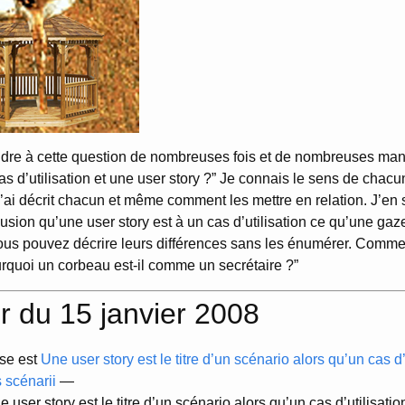
dre à cette question de nombreuses fois et de nombreuses maniè
as d’utilisation et une user story ?” Je connais le sens de chac
j’ai décrit chacun et même comment les mettre en relation. J’en s
usion qu’une user story est à un cas d’utilisation ce qu’une gaze
ous pouvez décrire leurs différences sans les énumérer. Comme
rquoi un corbeau est-il comme un secrétaire ?”
r du 15 janvier 2008
se est
Une user story est le titre d’un scénario alors qu’un cas d’u
 scénarii
—
e user story est le titre d’un scénario alors qu’un cas d’utilisati