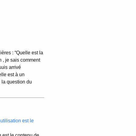
res : “Quelle est la
un , je sais comment
uis arrivé
lle est à un
 la question du
tilisation est le
on est le contenu de