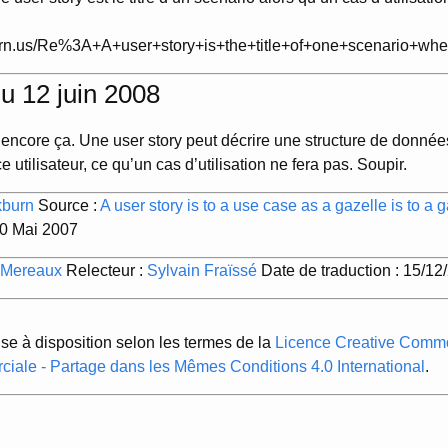
ckburn.us/Re%3A+A+user+story+is+the+title+of+one+scenario+w
du 12 juin 2008
 encore ça. Une user story peut décrire une structure de donnée
e utilisateur, ce qu’un cas d’utilisation ne fera pas. Soupir.
kburn
Source :
A user story is to a use case as a gazelle is to a
 30 Mai 2007
 Mereaux
Relecteur :
Sylvain Fraïssé
Date de traduction : 15/12
ise à disposition selon les termes de la
Licence Creative Common
ciale - Partage dans les Mêmes Conditions 4.0 International
.