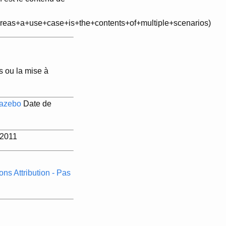
hereas+a+use+case+is+the+contents+of+multiple+scenarios)
s ou la mise à
 gazebo
Date de
/2011
s Attribution - Pas