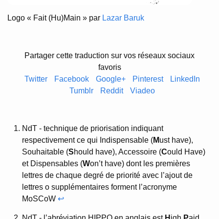
Logo « Fait (Hu)Main » par
Lazar Baruk
Partager cette traduction sur vos réseaux sociaux
favoris
Twitter
Facebook
Google+
Pinterest
LinkedIn
Tumblr
Reddit
Viadeo
NdT - technique de priorisation indiquant
respectivement ce qui Indispensable (
M
ust have),
Souhaitable (
S
hould have), Accessoire (
C
ould Have)
et Dispensables (
W
on’t have) dont les premières
lettres de chaque degré de priorité avec l’ajout de
lettres o supplémentaires forment l’acronyme
MoSCoW
↩
NdT - l’abréviation HIPPO en anglais est
H
igh
P
aid